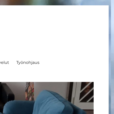
velut
Työnohjaus