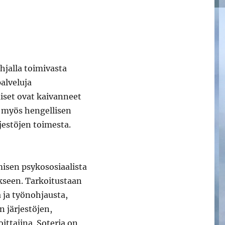
ohjalla toimivasta
alveluja
iset ovat kaivanneet
 myös hengellisen
jestöjen toimesta.
isen psykososiaalista
ykseen. Tarkoitustaan
 ja työnohjausta,
n järjestöjen,
ittajina. Soteria on