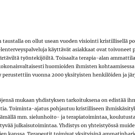
austalla on ollut usean vuoden visiointi kristillisellä p
lenterveyspalveluja käyttävät asiakkaat ovat toivoneet p
viltä työntekijöiltä. Toisaalta terapia-alan ammattila
kokonaisvaltaisesti huomioiden ihmisten kohtaamisessa
y perustettiin vuonna 2000 yksityisten henkilöiden ja jär
jensä mukaan yhdistyksen tarkoituksena on edistää ihm
ntia. Toiminta-ajatus pohjautuu kristilliseen ihmiskäsit
stämällä mm. sielunhoito- ja terapiatoimintaa, koulutusta
ittyvää julkaisutoimintaa. Yhdistys on yhteistyössä muide
en kanssa. Terapeutit toimivat yksityisinä ammatinharjo