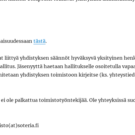
naisuudessaan
tästä
.
t liittyä yhdistyksen säännöt hyväksyvä yksityinen henki
llitus. Jäsenyyttä haetaan hallitukselle osoitetulla vap
itetaan yhdistyksen toimistoon kirjeitse (ks. yhteystiedo
 ei ole palkattua toimistotyöntekijää. Ole yhteyksissä su
sto(at)soteria.fi