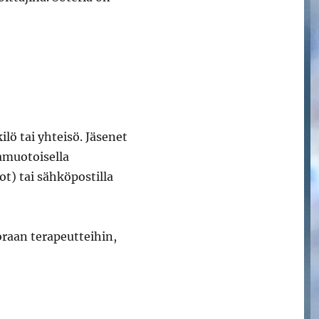
lö tai yhteisö. Jäsenet
aamuotoisella
t) tai sähköpostilla
oraan terapeutteihin,