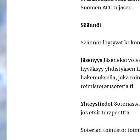
Suomen ACC:n jäsen.
Säännöt
jäsenyys
Säännöt löytyvät koko
Jäsenyys
Jäseneksi voiva
hyväksyy yhdistyksen ha
hakemuksella, joka toim
toimisto(at)soteria.fi
Yhteystiedot
Soteriassa
jos etsit terapeuttia.
Soterian toimisto: toimi