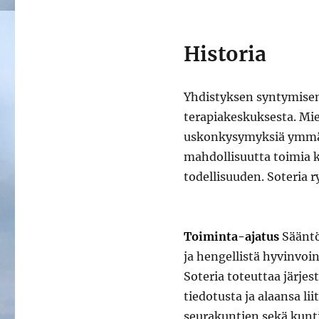
Historia
Yhdistyksen syntymisen t
terapiakeskuksesta. Mie
uskonkysymyksiä ymmärtä
mahdollisuutta toimia 
todellisuuden. Soteria r
toiminta-ajatus
Toiminta-ajatus
Sääntö
ja hengellistä hyvinvoi
Soteria toteuttaa järje
tiedotusta ja alaansa li
seurakuntien sekä kunti